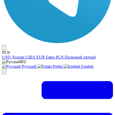
PLN
USD
Доллар США
EUR
Евро
PLN
Польский злотый
RU
Русский
Polski
English