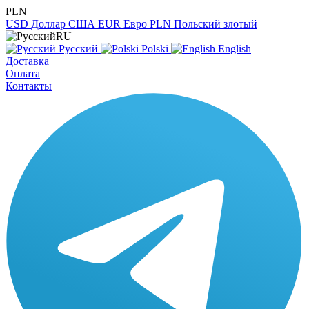
PLN
USD
Доллар США
EUR
Евро
PLN
Польский злотый
RU
Русский
Polski
English
Доставка
Оплата
Контакты