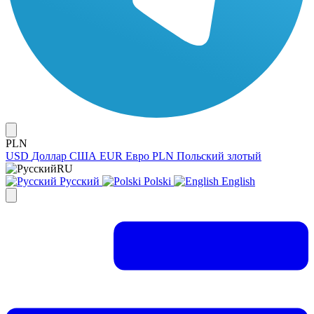
PLN
USD
Доллар США
EUR
Евро
PLN
Польский злотый
RU
Русский
Polski
English