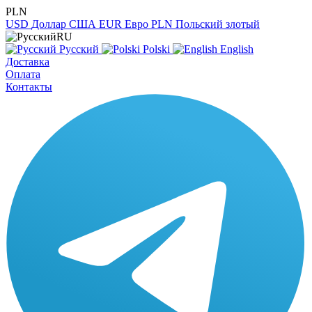
PLN
USD
Доллар США
EUR
Евро
PLN
Польский злотый
RU
Русский
Polski
English
Доставка
Оплата
Контакты