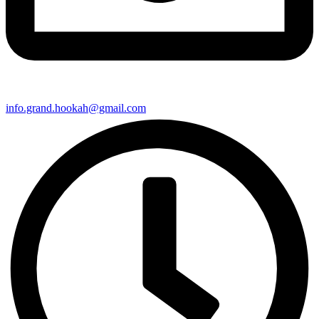
info.grand.hookah@gmail.com