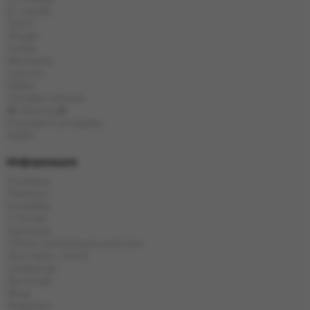
E-Liquids
Tytoń
Węgle
Szisza
Akcesoria
Cybuch
Kolba
Chińska herbata
🎁 Obecny🎁
Popularne produkty
Marki
Информация
Dostawa
Płatność
Kontakty
O firmie
Karta kat
Oferta i polityka prywatności
Wymiana i zwrot
Gwarancja
Recenzje
Blog
Magazyn