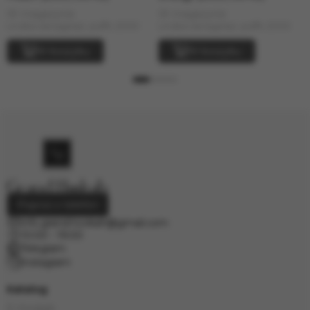
W magazynie
W magazynie
Liczba zaciągnięć, puffs: 2000
Liczba zaciągnięć, puffs: 2000
W koszyku
W koszyku
Poproś o telefon
info.grand.hookah@gmail.com
10:00 - 19:00
Telegram
Instagram
Katalog
E-Hookah