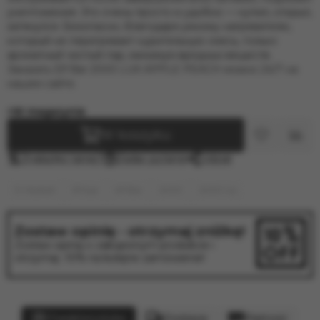
уничтожения. Это очень просто и удобно — купил, открыл,
затянулся. Безопасно, благодаря умному нагревателю,
который не перегревает курительную смесь, только
ароматный чистый пар, минимум вредных веществ.
Заказать Elf Bar 2000 LUX APPLE PEACH можно 24/7 на
нашем сайте.
W magazynie
W koszyku
Znalazłeś taniej?
Zadać pytanie
Udział
E-Hookah
Elf bar
Elf Bar
2000
2000 lux
Zostaw opinię - otrzymaj zniżkę!
Zostaw opinię o zakupionym produkcie i
otrzymaj -10% na kolejne zamówienie!
Charakterystyka
Dostawa
Płatność