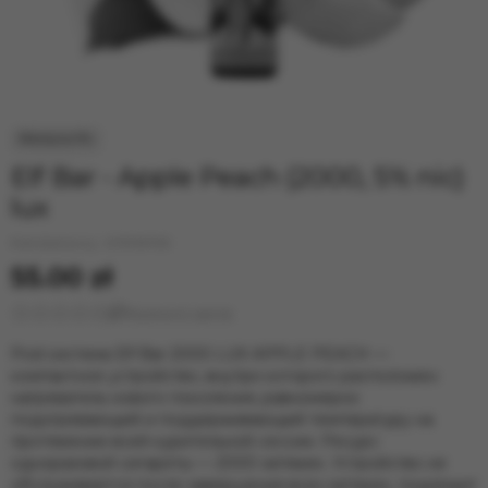
33.000 ELF BAR
40.000 ELF BAR
40000 ELF BAR BC PRO
Elf Bar - Apple Peach (2000, 5% nic)
lux
Kod dostawcy:
293959955
55.00 zł
Wystawić opinię
Pod система Elf Bar 2000 LUX APPLE PEACH —
компактное устройство, внутри которого расположен
нагреватель нового поколения, равномерно
подогревающий и поддерживающий температуру на
протяжении всей курительной сессии. Ресурс
одноразовой сигареты — 2000 затяжек. Устройство не
обслуживается после завершения всех затяжек, подлежит