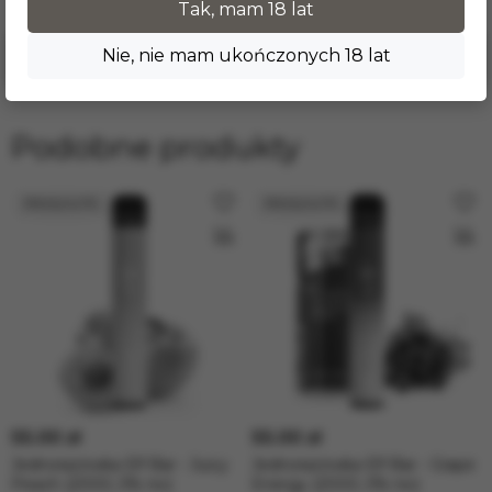
Tak, mam 18 lat
Nie, nie mam ukończonych 18 lat
Wystawić opinię
Podobne produkty
55.00 zł
55.00 zł
Jednorazówka Elf Bar - Juicy
Jednorazówka Elf Bar - Grape
Peach (2000, 5% nic)
Energy (2000, 5% nic)