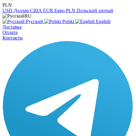
PLN
USD
Доллар США
EUR
Евро
PLN
Польский злотый
RU
Русский
Polski
English
Доставка
Оплата
Контакты