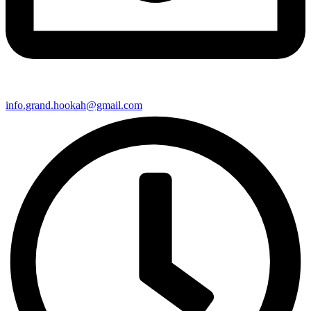
info.grand.hookah@gmail.com