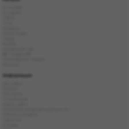
E-Hookah
E-Liquids
Табак
Угли
Кальяны
Аксессуары
Чаши
Колбы
Китайский чай
🎁 Подарки🎁
Популярные товары
Бренды
Информация
Доставка
Оплата
Контакты
О компании
Карта сайта
Политика конфиденциальности
Обмен и возврат
Гарантия
Отзывы