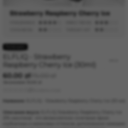
ELFLIQ - Strawberry
Raspberry Cherry Ice (30ml)
60.00 zł
75.00 zł
Экономия
15.00 zł
Оставить отзыв
Название:
ELFLIQ - Strawberry Raspberry Cherry Ice (30 мл)
Описание вкуса:
ELFLIQ Strawberry Raspberry Cherry Ice
(5% никотина) - это великолепное сочетание ярких
клубничных и малиновых оттенков, дополненное нежными