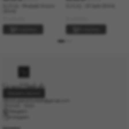
ELFLIQ - Rhubarb Snoow
ELFLIQ - Elf Jack (30ml)
(30ml)
В наличии
В наличии
В корзину
В корзину
Заказать звонок
info.grand.hookah@gmail.com
10:00 - 19:00
Telegram
Instagram
Каталог