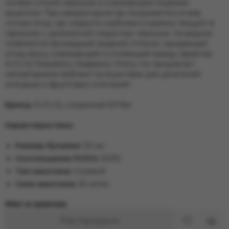
нотами сочной черешни и освежающим ледяным
акцентом. При каждом вдохе вы погружаетесь в мир
сочных ягод, где сладость клубники и малины танцуют в
гармонии с деликатной сладостью черешни. На выдохе
появляется прохладный ледяной оттенок, придающий
этому вкусу освежающий и утоляющий жажду характер.
ELFLIQ Strawberry Raspberry Cherry Ice предлагает
неповторимое вейпинг-путешествие для ценителей
холодных и фруктовых сочетаний.
Бренд:
ELFLIQ, созданный Elf Bar
Характеристики:
Размер бутылки:
30 мл
Соотношение PG/VG:
50/50
Тип никотина:
Солевой
Сила никотина:
50 мг/мл
Нет в наличии
Распродано