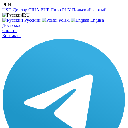
PLN
USD
Доллар США
EUR
Евро
PLN
Польский злотый
RU
Русский
Polski
English
Доставка
Оплата
Контакты