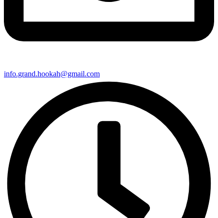
info.grand.hookah@gmail.com