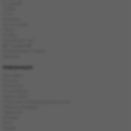
E-Liquids
Табак
Угли
Кальяны
Аксессуары
Чаши
Колбы
Китайский чай
🎁 Подарки🎁
Популярные товары
Бренды
Информация
Доставка
Оплата
Контакты
О компании
Карта сайта
Политика конфиденциальности
Обмен и возврат
Гарантия
Отзывы
Блог
Акции