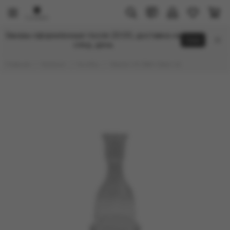
Заказы оформленные после 20:00, доставка на
Click
след. день
Главная
Каталог
Колбы
Wazon VG Bell Clean 42