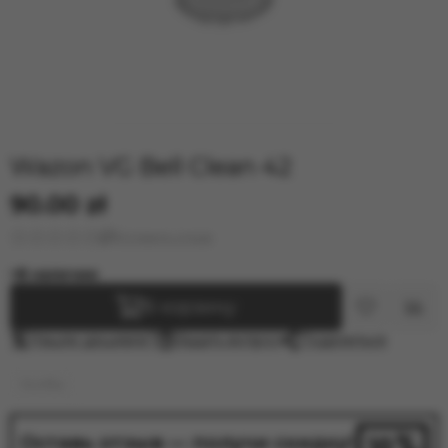
Wazon VG Bell Clean 42
90.00 zł
Оставить отзыв
В наличии
В корзину
Нашли дешевле?
Задать вопрос
Поделиться
Колбы
Оставь отзыв — получи скидку!