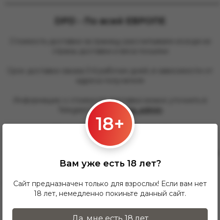
________________________________________________
DPD - По всей ЕВРОПЕ
Стоимость доставки за границу рассчитываем исходя из
страны доставки и веса посылки
Срок доставки заказа 3-6 рабочих дней, в зависимости от
адреса получателя
Информацию о стоимости доставки можно уточнить в
Telegram @
warszawa_admin
18+
Сайт службы доставки
https://www.dpd.com/
________________________________________________
Вам уже есть 18 лет?
Отзывы о товаре
Сайт предназначен только для взрослых! Если вам нет
18 лет, немедленно покиньте данный сайт.
Здесь еще никто не оставлял отзывы. Будьте
Да, мне есть 18 лет