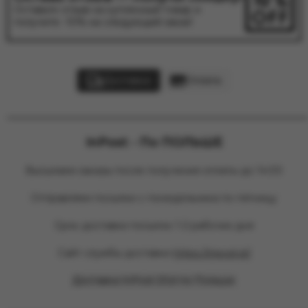
Оставьте отзыв на купленный товар и
получите -10% на следующий заказ!
Доставка
Оплата
________________________________________________
InPost - По ПОЛЬШЕ
Высылаем заказы после получения оплаты до 14:00
Отправляем посылки с понедельника по пятницу
Срок доставки посылок 1-2 рабочих дня
Сайт службы доставки
https://inpost.pl/
Доставка InPost 20zl по Польше.