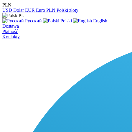
PLN
USD
Dolar
EUR
Euro
PLN
Polski złoty
PL
Русский
Polski
English
Dostawa
Płatność
Kontakty