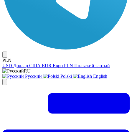
PLN
USD
Доллар США
EUR
Евро
PLN
Польский злотый
RU
Русский
Polski
English