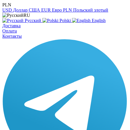
PLN
USD
Доллар США
EUR
Евро
PLN
Польский злотый
RU
Русский
Polski
English
Доставка
Оплата
Контакты