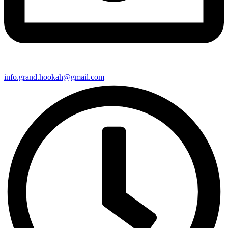
info.grand.hookah@gmail.com