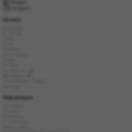
Telegram
Instagram
Каталог
E-Hookah
E-Liquids
Табак
Угли
Кальяны
Аксессуары
Чаши
Колбы
Китайский чай
🎁 Подарки🎁
Популярные товары
Бренды
Информация
Доставка
Оплата
Контакты
О компании
Карта сайта