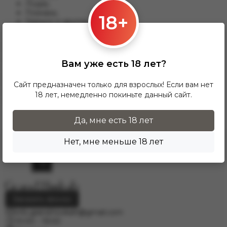
Лодзь;
Познань;
18+
Гданьск и другим.
Для данного варианты доставки подходят заказы от 17 zl.
При заказе от 300 zł доставка InPost предоставляется
БЕСПЛАТНО по Польше.
Вам уже есть 18 лет?
Доставка по гордам Европу осущесвляется через
курьерскую службу DPD. Для расчёта стоимости
Сайт предназначен только для взрослых! Если вам нет
напишите нам на электронную почту
18 лет, немедленно покиньте данный сайт.
info.grand.hookah@gmail.com
.
Да, мне есть 18 лет
Нет, мне меньше 18 лет
Заказать звонок
info.grand.hookah@gmail.com
10:00 - 19:00