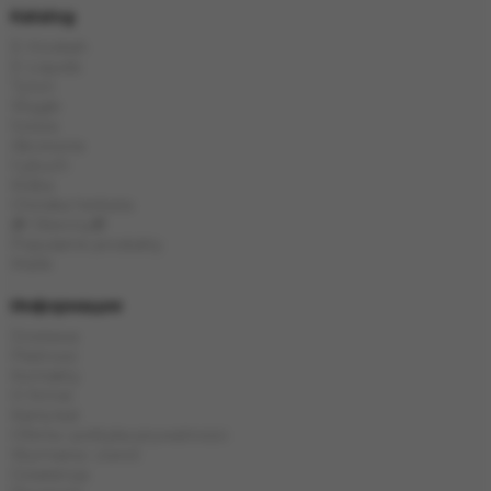
Katalog
E-Hookah
E-Liquids
Tytoń
Węgle
Szisza
Akcesoria
Cybuch
Kolba
Chińska herbata
🎁 Obecny🎁
Popularne produkty
Marki
Информация
Dostawa
Płatność
Kontakty
O firmie
Karta kat
Oferta i polityka prywatności
Wymiana i zwrot
Gwarancja