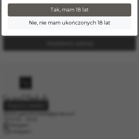
Recenzje produktu
Tak, mam 18 lat
Nikt jeszcze nie zostawił tutaj recenzji.
Nie, nie mam ukończonych 18 lat
Wystawić opinię
Poproś o telefon
info.grand.hookah@gmail.com
10:00 - 19:00
Telegram
Instagram