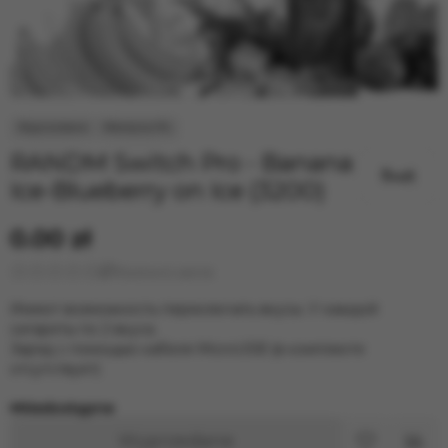
RANDM Switch Pro - Banana
Ice-Blueberry on Ice (3200)
0.00 zł
Wystawić opinię
Имеют возможность переключать вкусы. У каждой
сигареты по 2 вкуса.
Заряд с помощью кабеля MicroUSB (в комплекте
отсутствует)
Niedostępne
Wyprzedane