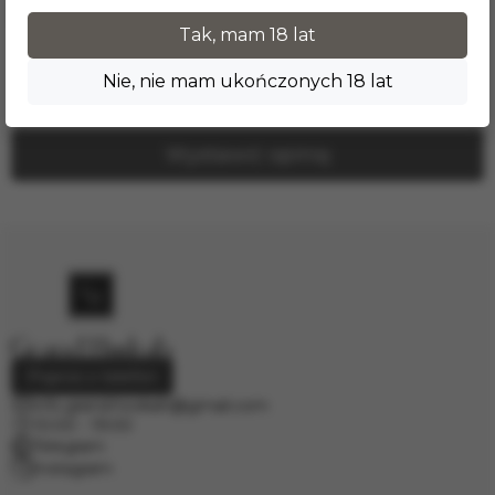
Recenzje produktu
Tak, mam 18 lat
Nikt jeszcze nie zostawił tutaj recenzji.
Nie, nie mam ukończonych 18 lat
Wystawić opinię
Poproś o telefon
info.grand.hookah@gmail.com
10:00 - 19:00
Telegram
Instagram