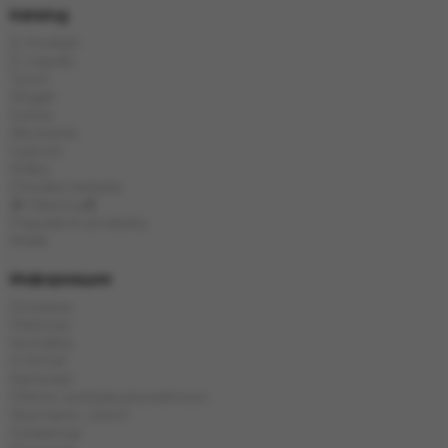
Katalog
E-Hookah
E-Liquids
Tytoń
Węgle
Szisza
Akcesoria
Cybuch
Kolba
Chińska herbata
🎁 Obecny🎁
Popularne produkty
Marki
Информация
Dostawa
Płatność
Kontakty
O firmie
Karta kat
Oferta i polityka prywatności
Wymiana i zwrot
Gwarancja