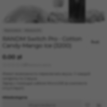
RANDM Switch Pro - Cotton
Candy-Mango Ice (3200)
0.00 zł
Wystawić opinię
Имеют возможность переключать вкусы. У каждой
сигареты по 2 вкуса.
Заряд с помощью кабеля MicroUSB (в комплекте
отсутствует)
Niedostępne
Wyprzedane