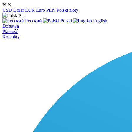
PLN
USD
Dolar
EUR
Euro
PLN
Polski złoty
PL
Русский
Polski
English
Dostawa
Płatność
Kontakty