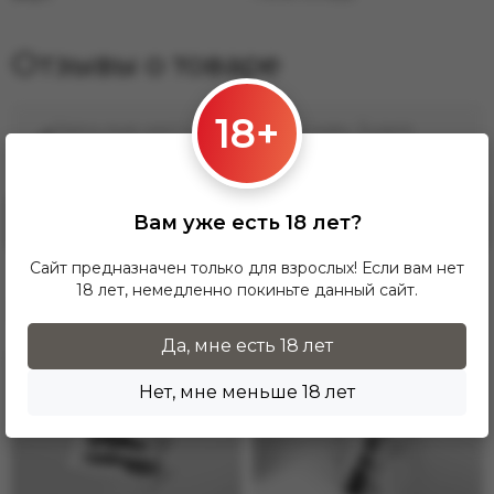
Отзывы о товаре
18+
Здесь еще никто не оставлял отзывы. Будьте
первым!
Вам уже есть 18 лет?
Оставить отзыв
Сайт предназначен только для взрослых! Если вам нет
18 лет, немедленно покиньте данный сайт.
Похожие товары
Да, мне есть 18 лет
Нет, мне меньше 18 лет