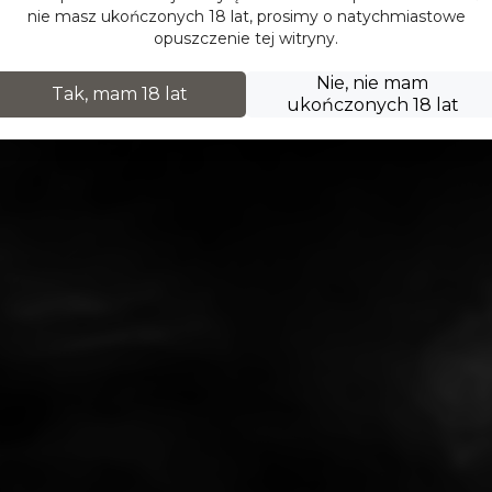
nie masz ukończonych 18 lat, prosimy o natychmiastowe
opuszczenie tej witryny.
Nie, nie mam
Tak, mam 18 lat
ukończonych 18 lat