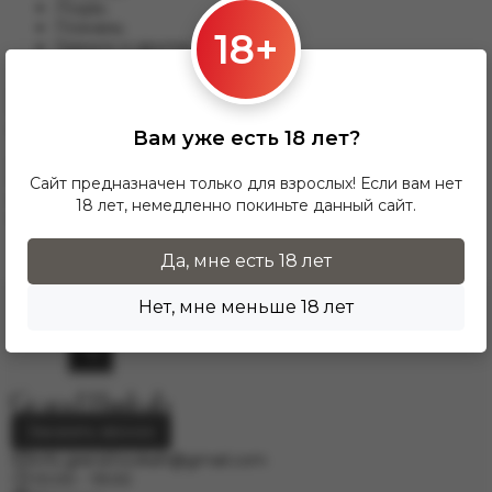
Лодзь;
Познань;
18+
Гданьск и другим.
Для данного варианты доставки подходят заказы от 17 zl.
При заказе от 300 zł доставка InPost предоставляется
БЕСПЛАТНО по Польше.
Вам уже есть 18 лет?
Доставка по гордам Европу осущесвляется через
курьерскую службу DPD. Для расчёта стоимости
Сайт предназначен только для взрослых! Если вам нет
напишите нам на электронную почту
18 лет, немедленно покиньте данный сайт.
info.grand.hookah@gmail.com
.
Да, мне есть 18 лет
Нет, мне меньше 18 лет
Заказать звонок
info.grand.hookah@gmail.com
10:00 - 19:00