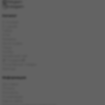
Telegram
Instagram
Каталог
E-Hookah
E-Liquids
Табак
Угли
Кальяны
Аксессуары
Чаши
Колбы
Китайский чай
🎁 Подарки🎁
Популярные товары
Бренды
Информация
Доставка
Оплата
Контакты
О компании
Карта сайта