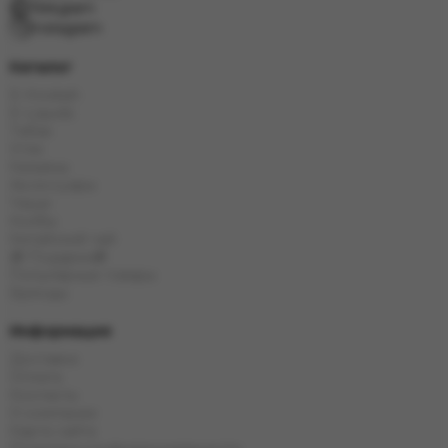
Telegram
Instagram
Каталог
E-Hookah
E-Liquids
Табак
Угли
Кальяны
Аксессуары
Чаши
Колбы
Китайский чай
🎁 Подарки🎁
Популярные товары
Бренды
Информация
Доставка
Оплата
Контакты
О компании
Карта сайта