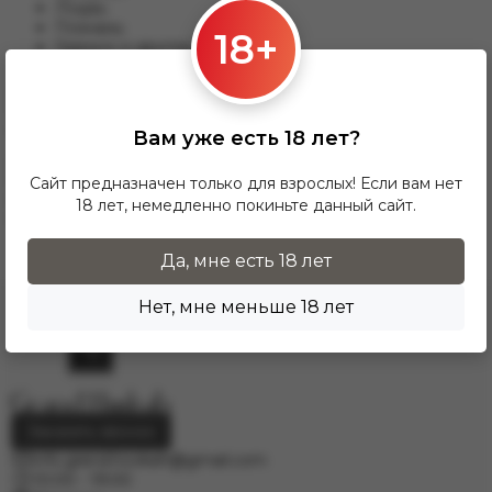
Лодзь;
Познань;
18+
Гданьск и другим.
Для данного варианты доставки подходят заказы от 17 zl.
При заказе от 300 zł доставка InPost предоставляется
БЕСПЛАТНО по Польше.
Вам уже есть 18 лет?
Доставка по гордам Европу осущесвляется через
курьерскую службу DPD. Для расчёта стоимости
Сайт предназначен только для взрослых! Если вам нет
напишите нам на электронную почту
18 лет, немедленно покиньте данный сайт.
info.grand.hookah@gmail.com
.
Да, мне есть 18 лет
Нет, мне меньше 18 лет
Заказать звонок
info.grand.hookah@gmail.com
10:00 - 19:00