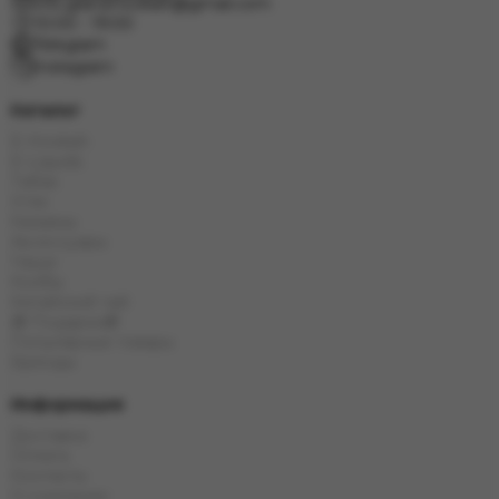
info.grand.hookah@gmail.com
10:00 - 19:00
Telegram
Instagram
Каталог
E-Hookah
E-Liquids
Табак
Угли
Кальяны
Аксессуары
Чаши
Колбы
Китайский чай
🎁 Подарки🎁
Популярные товары
Бренды
Информация
Доставка
Оплата
Контакты
О компании