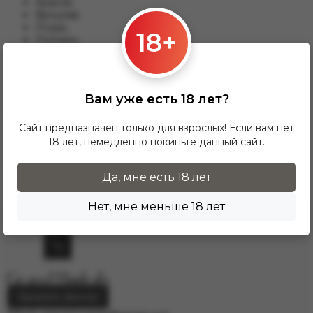
Краков;
Вроцлав;
Лодзь;
18+
Познань;
Гданьск и другим.
Для данного варианты доставки подходят заказы от 17 zl.
При заказе от 300 zł доставка InPost предоставляется
Вам уже есть 18 лет?
БЕСПЛАТНО по Польше.
Доставка по гордам Европу осущесвляется через
Сайт предназначен только для взрослых! Если вам нет
курьерскую службу DPD. Для расчёта стоимости
18 лет, немедленно покиньте данный сайт.
напишите нам на электронную почту
info.grand.hookah@gmail.com
.
Да, мне есть 18 лет
Нет, мне меньше 18 лет
Заказать звонок