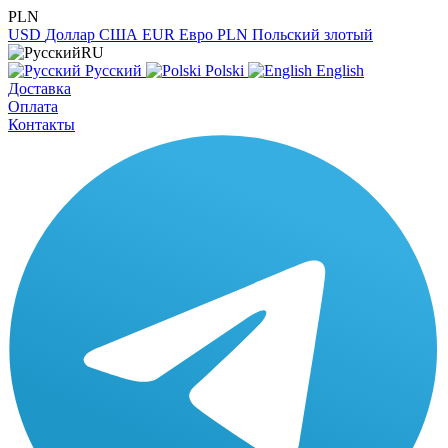
PLN
USD
Доллар США
EUR
Евро
PLN
Польский злотый
RU
Русский
Polski
English
Доставка
Оплата
Контакты