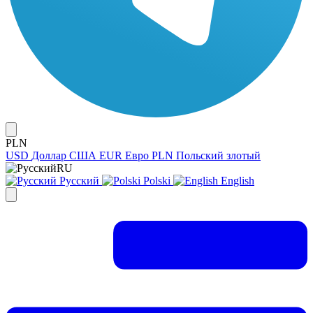
PLN
USD
Доллар США
EUR
Евро
PLN
Польский злотый
RU
Русский
Polski
English