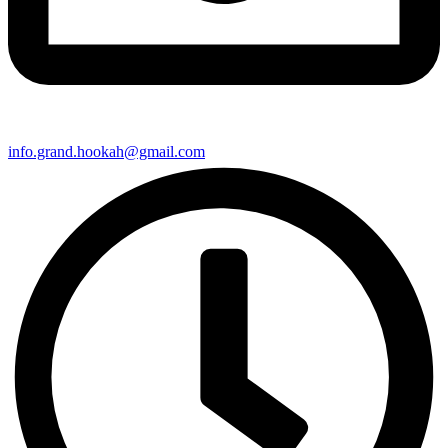
info.grand.hookah@gmail.com