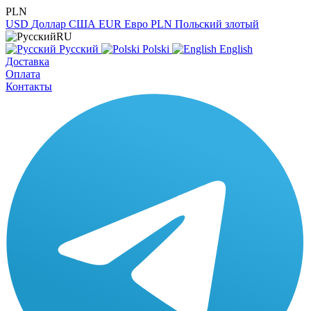
PLN
USD
Доллар США
EUR
Евро
PLN
Польский злотый
RU
Русский
Polski
English
Доставка
Оплата
Контакты