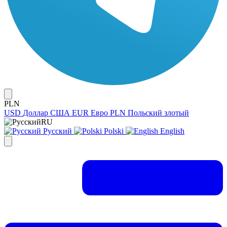
PLN
USD
Доллар США
EUR
Евро
PLN
Польский злотый
RU
Русский
Polski
English