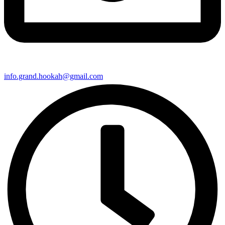
info.grand.hookah@gmail.com