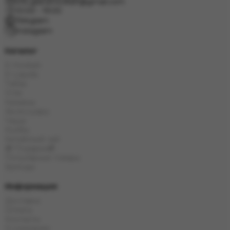
info.grand.hookah@gmail.com
10:00 - 19:00
Telegram
Instagram
Каталог
E-Hookah
E-Liquids
Табак
Угли
Кальяны
Аксессуары
Чаши
Колбы
Китайский чай
🎁 Подарки🎁
Популярные товары
Бренды
Информация
Доставка
Оплата
Контакты
О компании