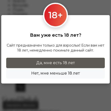
Краков;
Вроцлав;
Лодзь;
18+
Познань;
Гданьск и другим.
Для данного варианты доставки подходят заказы от 17 zl.
При заказе от 300 zł доставка InPost предоставляется
Вам уже есть 18 лет?
БЕСПЛАТНО по Польше.
Доставка по гордам Европу осущесвляется через
Сайт предназначен только для взрослых! Если вам нет
курьерскую службу DPD. Для расчёта стоимости
18 лет, немедленно покиньте данный сайт.
напишите нам на электронную почту
info.grand.hookah@gmail.com
.
Да, мне есть 18 лет
Нет, мне меньше 18 лет
Заказать звонок