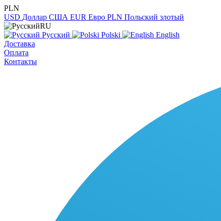
PLN
USD
Доллар США
EUR
Евро
PLN
Польский злотый
RU
Русский
Polski
English
Доставка
Оплата
Контакты