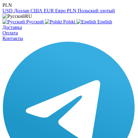
PLN
USD
Доллар США
EUR
Евро
PLN
Польский злотый
RU
Русский
Polski
English
Доставка
Оплата
Контакты