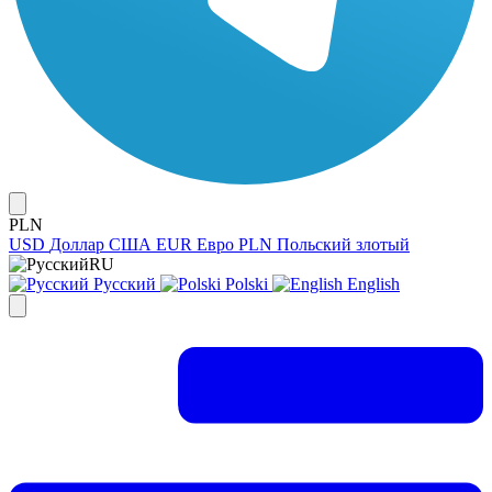
PLN
USD
Доллар США
EUR
Евро
PLN
Польский злотый
RU
Русский
Polski
English