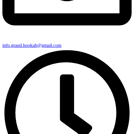
info.grand.hookah@gmail.com