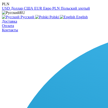
PLN
USD
Доллар США
EUR
Евро
PLN
Польский злотый
RU
Русский
Polski
English
Доставка
Оплата
Контакты