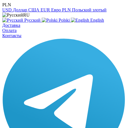
PLN
USD
Доллар США
EUR
Евро
PLN
Польский злотый
RU
Русский
Polski
English
Доставка
Оплата
Контакты