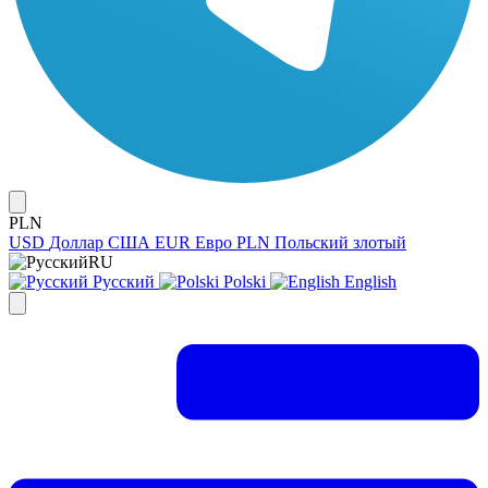
PLN
USD
Доллар США
EUR
Евро
PLN
Польский злотый
RU
Русский
Polski
English