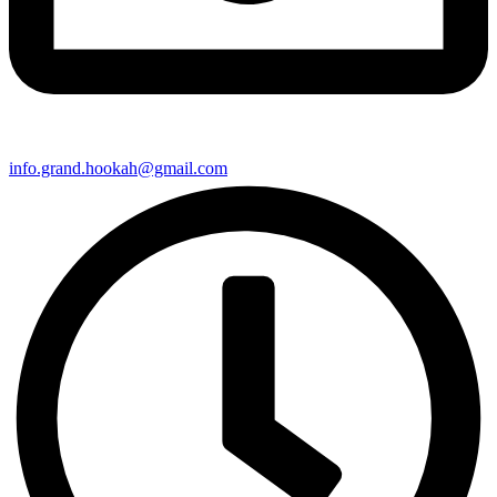
info.grand.hookah@gmail.com