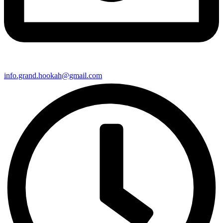
info.grand.hookah@gmail.com