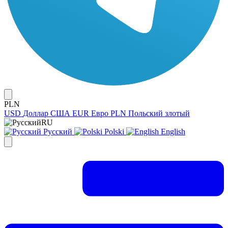
PLN
USD
Доллар США
EUR
Евро
PLN
Польский злотый
RU
Русский
Polski
English