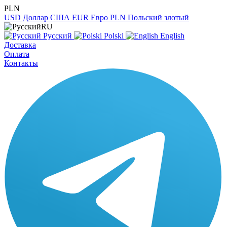
PLN
USD
Доллар США
EUR
Евро
PLN
Польский злотый
RU
Русский
Polski
English
Доставка
Оплата
Контакты