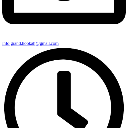
info.grand.hookah@gmail.com