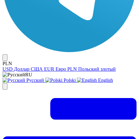
PLN
USD
Доллар США
EUR
Евро
PLN
Польский злотый
RU
Русский
Polski
English