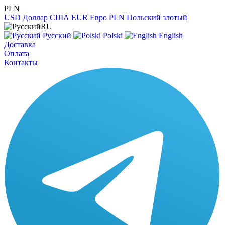
PLN
USD
Доллар США
EUR
Евро
PLN
Польский злотый
RU
Русский
Polski
English
Доставка
Оплата
Контакты