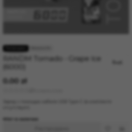
RANDM Tornado - Grape Ice
(6000)
0.00 zł
Оставить отзыв
Заряд с помощью кабеля USB Type-C (в комплекте
отсутствует)
Нет в наличии
Распродано