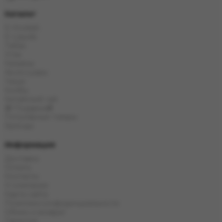
Каталог
E-Hookah
E-Liquids
Табак
Угли
Кальяны
Аксессуары
Чаши
Колбы
Китайский чай
🎁 Подарки🎁
Популярные товары
Бренды
Информация
Доставка
Оплата
Контакты
О компании
Карта сайта
Политика конфиденциальности
Обмен и возврат
Гарантия