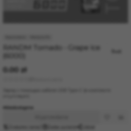
RANDM Tornado - Grape Ice
(6000)
0.00 zł
Wystawić opinię
Заряд с помощью кабеля USB Type-C (в комплекте
отсутствует)
Niedostępne
Wyprzedane
Znalazłeś taniej?
Zadać pytanie
Udział