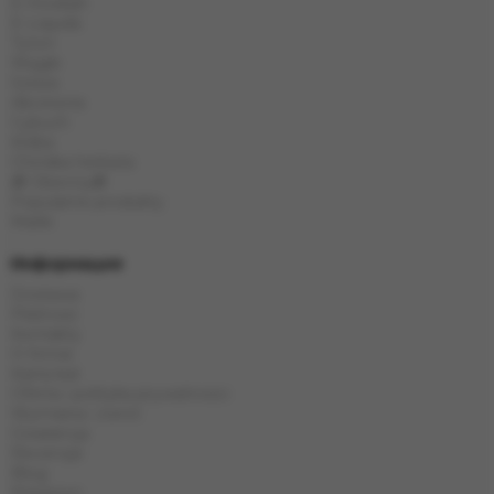
E-Hookah
E-Liquids
Tytoń
Węgle
Szisza
Akcesoria
Cybuch
Kolba
Chińska herbata
🎁 Obecny🎁
Popularne produkty
Marki
Информация
Dostawa
Płatność
Kontakty
O firmie
Karta kat
Oferta i polityka prywatności
Wymiana i zwrot
Gwarancja
Recenzje
Blog
Magazyn