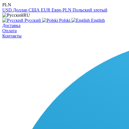
PLN
USD
Доллар США
EUR
Евро
PLN
Польский злотый
RU
Русский
Polski
English
Доставка
Оплата
Контакты