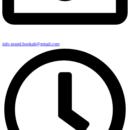
info.grand.hookah@gmail.com