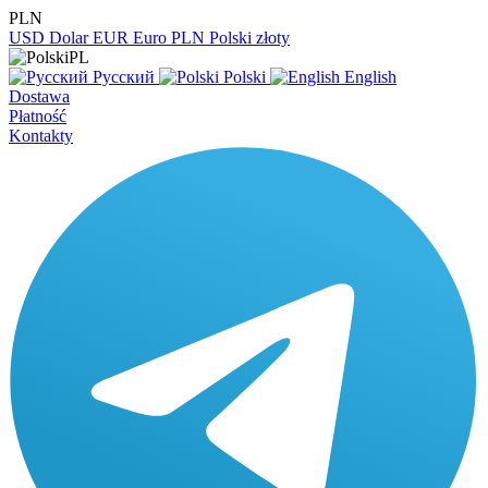
PLN
USD
Dolar
EUR
Euro
PLN
Polski złoty
PL
Русский
Polski
English
Dostawa
Płatność
Kontakty