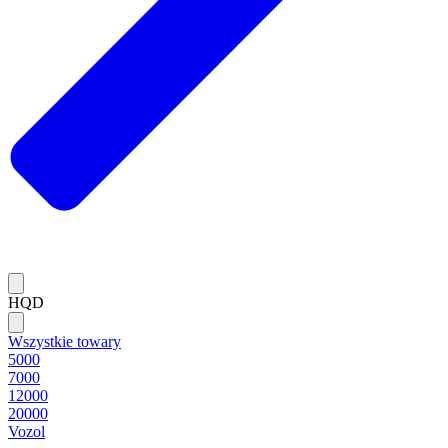
HQD
Wszystkie towary
5000
7000
12000
20000
Vozol