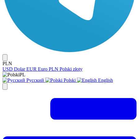
PLN
USD
Dolar
EUR
Euro
PLN
Polski złoty
PL
Русский
Polski
English