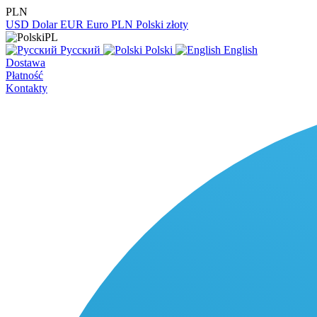
PLN
USD
Dolar
EUR
Euro
PLN
Polski złoty
PL
Русский
Polski
English
Dostawa
Płatność
Kontakty