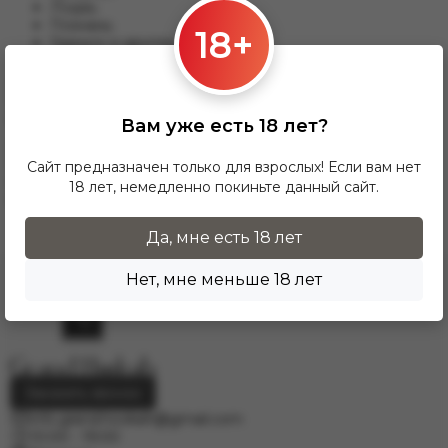
Лодзь;
Познань;
18+
Гданьск и другим.
Для данного варианты доставки подходят заказы от 17 zl.
При заказе от 300 zł доставка InPost предоставляется
БЕСПЛАТНО по Польше.
Вам уже есть 18 лет?
Доставка по гордам Европу осущесвляется через
курьерскую службу DPD. Для расчёта стоимости
Сайт предназначен только для взрослых! Если вам нет
напишите нам на электронную почту
18 лет, немедленно покиньте данный сайт.
info.grand.hookah@gmail.com
.
Да, мне есть 18 лет
Нет, мне меньше 18 лет
Заказать звонок
info.grand.hookah@gmail.com
10:00 - 19:00