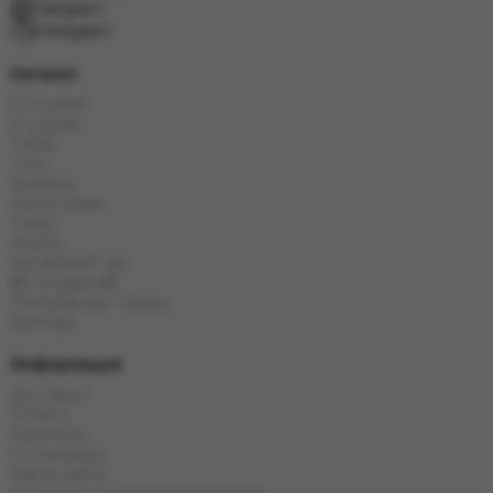
Telegram
Instagram
Каталог
E-Hookah
E-Liquids
Табак
Угли
Кальяны
Аксессуары
Чаши
Колбы
Китайский чай
🎁 Подарки🎁
Популярные товары
Бренды
Информация
Доставка
Оплата
Контакты
О компании
Карта сайта