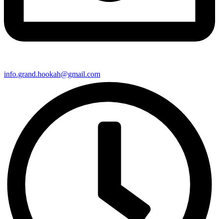
info.grand.hookah@gmail.com