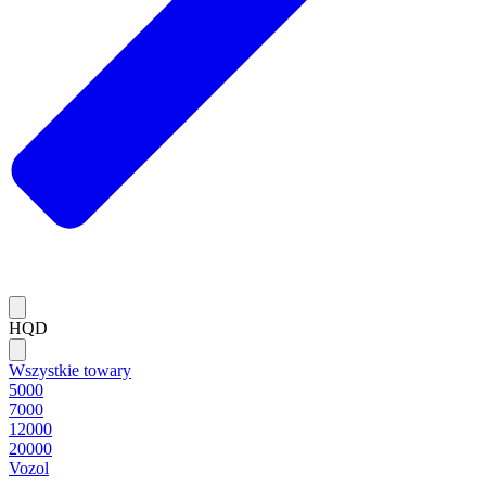
HQD
Wszystkie towary
5000
7000
12000
20000
Vozol