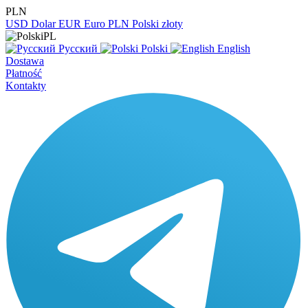
PLN
USD
Dolar
EUR
Euro
PLN
Polski złoty
PL
Русский
Polski
English
Dostawa
Płatność
Kontakty