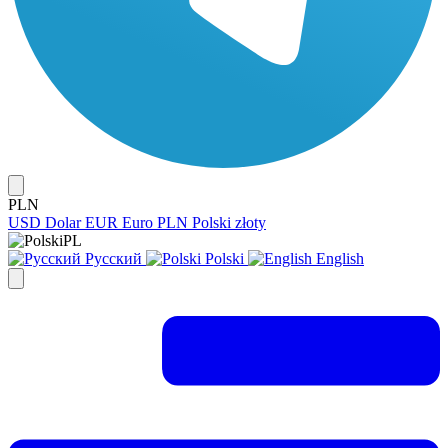
PLN
USD
Dolar
EUR
Euro
PLN
Polski złoty
PL
Русский
Polski
English