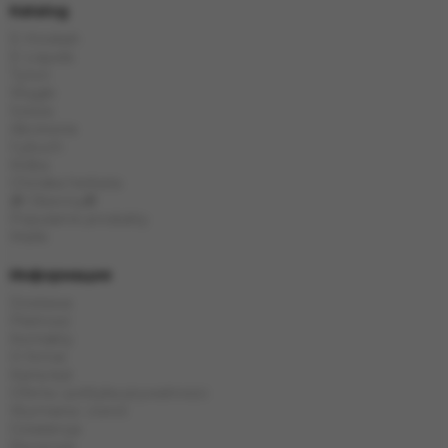
Katalog
E-Hookah
E-Liquids
Tytoń
Węgle
Szisza
Akcesoria
Cybuch
Kolba
Chińska herbata
🎁 Obecny🎁
Popularne produkty
Marki
Информация
Dostawa
Płatność
Kontakty
O firmie
Karta kat
Oferta i polityka prywatności
Wymiana i zwrot
Gwarancja
Recenzje