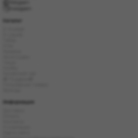
Telegram
Instagram
Каталог
E-Hookah
E-Liquids
Табак
Угли
Кальяны
Аксессуары
Чаши
Колбы
Китайский чай
🎁 Подарки🎁
Популярные товары
Бренды
Информация
Доставка
Оплата
Контакты
О компании
Карта сайта