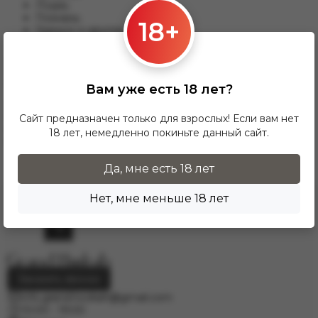
Лодзь;
Познань;
18+
Гданьск и другим.
Для данного варианты доставки подходят заказы от 17 zl.
При заказе от 300 zł доставка InPost предоставляется
БЕСПЛАТНО по Польше.
Вам уже есть 18 лет?
Доставка по гордам Европу осущесвляется через
курьерскую службу DPD. Для расчёта стоимости
Сайт предназначен только для взрослых! Если вам нет
напишите нам на электронную почту
18 лет, немедленно покиньте данный сайт.
info.grand.hookah@gmail.com
.
Да, мне есть 18 лет
Нет, мне меньше 18 лет
Заказать звонок
info.grand.hookah@gmail.com
10:00 - 19:00