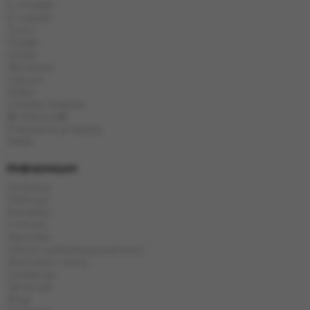
E-Hookah
E-Liquids
Tytoń
Węgle
Szisza
Akcesoria
Cybuch
Kolba
Chińska herbata
🎁 Obecny🎁
Popularne produkty
Marki
Информация
Dostawa
Płatność
Kontakty
O firmie
Karta kat
Oferta i polityka prywatności
Wymiana i zwrot
Gwarancja
Recenzje
Blog