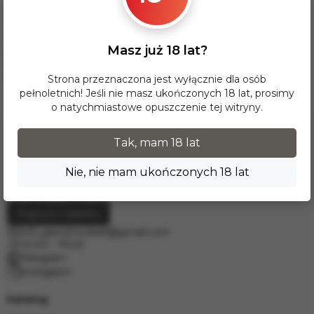
Dla tej opcji dostawy minimalna wartość zamówienia wynosi
17 zł. Przy zamówieniu powyżej 300 zł dostawa InPost na
terenie Polski jest BEZPŁATNA.
Masz już 18 lat?
Dostawy do krajów Europy realizujemy za pośrednictwem
firmy kurierskiej DPD. W celu wyceny prosimy o kontakt
mailowy pod adresem
info.grand.hookah@gmail.com
.
Strona przeznaczona jest wyłącznie dla osób
pełnoletnich! Jeśli nie masz ukończonych 18 lat, prosimy
o natychmiastowe opuszczenie tej witryny.
Tak, mam 18 lat
Nie, nie mam ukończonych 18 lat
Poproś o telefon
info.grand.hookah@gmail.com
10:00 - 19:00
Telegram
Instagram
Katalog