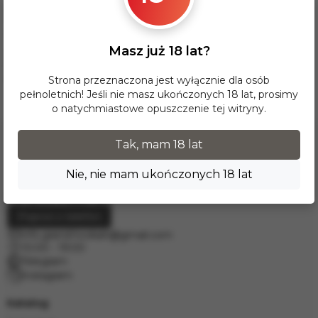
Dla tej opcji dostawy minimalna wartość zamówienia wynosi
17 zł. Przy zamówieniu powyżej 300 zł dostawa InPost na
terenie Polski jest BEZPŁATNA.
Masz już 18 lat?
Dostawy do krajów Europy realizujemy za pośrednictwem
firmy kurierskiej DPD. W celu wyceny prosimy o kontakt
mailowy pod adresem
info.grand.hookah@gmail.com
.
Strona przeznaczona jest wyłącznie dla osób
pełnoletnich! Jeśli nie masz ukończonych 18 lat, prosimy
o natychmiastowe opuszczenie tej witryny.
Tak, mam 18 lat
Nie, nie mam ukończonych 18 lat
Poproś o telefon
info.grand.hookah@gmail.com
10:00 - 19:00
Telegram
Instagram
Katalog