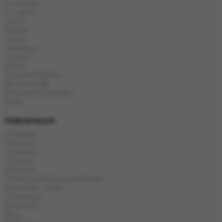
E-Hookah
E-Liquids
Tytoń
Węgle
Szisza
Akcesoria
Cybuch
Kolba
Chińska herbata
🎁 Obecny🎁
Popularne produkty
Marki
Информация
Dostawa
Płatność
Kontakty
O firmie
Karta kat
Oferta i polityka prywatności
Wymiana i zwrot
Gwarancja
Recenzje
Blog