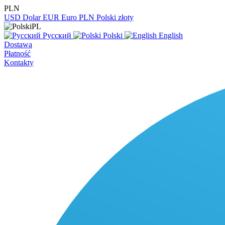
PLN
USD
Dolar
EUR
Euro
PLN
Polski złoty
PL
Русский
Polski
English
Dostawa
Płatność
Kontakty