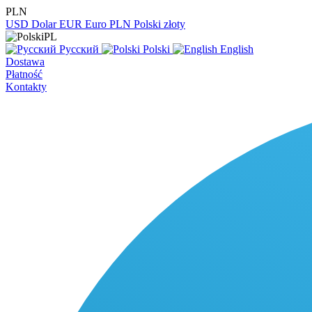
PLN
USD
Dolar
EUR
Euro
PLN
Polski złoty
PL
Русский
Polski
English
Dostawa
Płatność
Kontakty