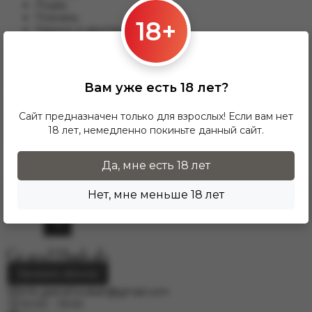
Лодзь;
Познань;
18+
Гданьск и другим.
Для данного варианты доставки подходят заказы от 17 zl.
При заказе от 300 zł доставка InPost предоставляется
БЕСПЛАТНО по Польше.
Вам уже есть 18 лет?
Доставка по гордам Европу осущесвляется через
курьерскую службу DPD. Для расчёта стоимости
Сайт предназначен только для взрослых! Если вам нет
напишите нам на электронную почту
18 лет, немедленно покиньте данный сайт.
info.grand.hookah@gmail.com
.
Да, мне есть 18 лет
Нет, мне меньше 18 лет
Заказать звонок
info.grand.hookah@gmail.com
10:00 - 19:00