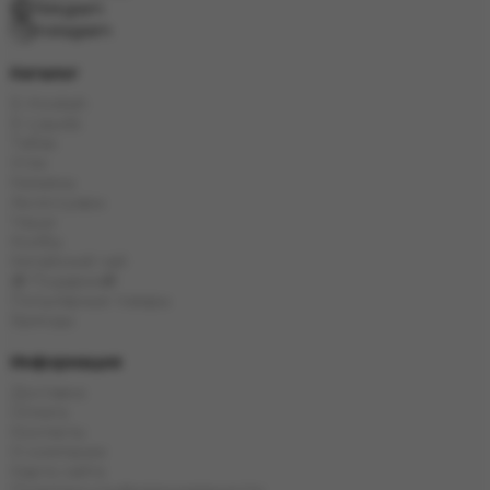
Telegram
Instagram
Каталог
E-Hookah
E-Liquids
Табак
Угли
Кальяны
Аксессуары
Чаши
Колбы
Китайский чай
🎁 Подарки🎁
Популярные товары
Бренды
Информация
Доставка
Оплата
Контакты
О компании
Карта сайта