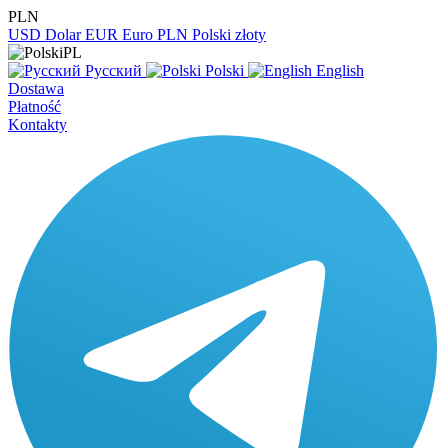
PLN
USD
Dolar
EUR
Euro
PLN
Polski złoty
PL
Русский
Polski
English
Dostawa
Płatność
Kontakty