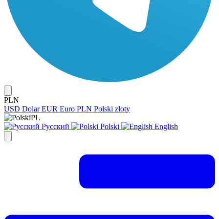
PLN
USD
Dolar
EUR
Euro
PLN
Polski złoty
PL
Русский
Polski
English