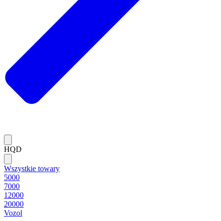
HQD
Wszystkie towary
5000
7000
12000
20000
Vozol