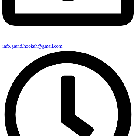
info.grand.hookah@gmail.com