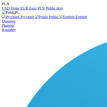
PLN
USD
Dolar
EUR
Euro
PLN
Polski złoty
PL
Русский
Polski
English
Dostawa
Płatność
Kontakty