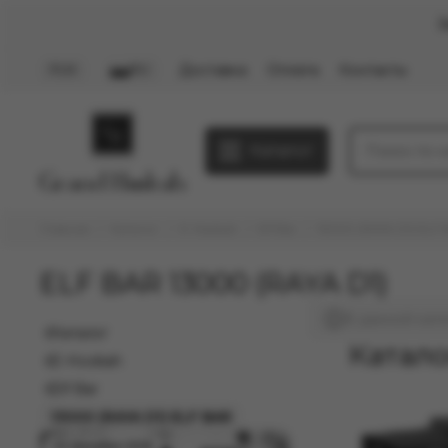
З
Доставка
Оплата
Контакты
PLN
RU
Каталог
Главная
Каталог
E-Hookah
Elf Bar
13000 (RAYA D1) ELF
ELF BAR 13000 (RAYA D1)
В данной кате
Каталог
Катало
E-Hookah
Elf Bar
13000 (RAYA D1) ELF BAR
03 Декабря 2025