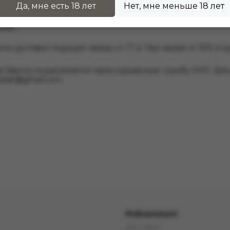
Да, мне есть 18 лет
Нет, мне меньше 18 лет
гим.
нты доставки подходят заказы от 17 zl. При заказе от 300 z
м Европу осущесвляется через курьерскую службу DPD. Для
hookah@gmail.com
.
Информация
Доставка