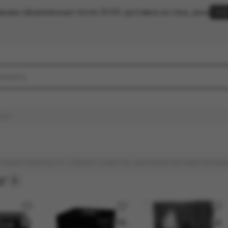
аказы оформленные после 20:00, доставка на след. день
Clic
 BAR
гории пока пусто. Совсем скоро мы наполним её замечатель
г