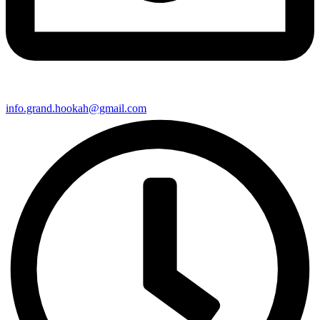
info.grand.hookah@gmail.com