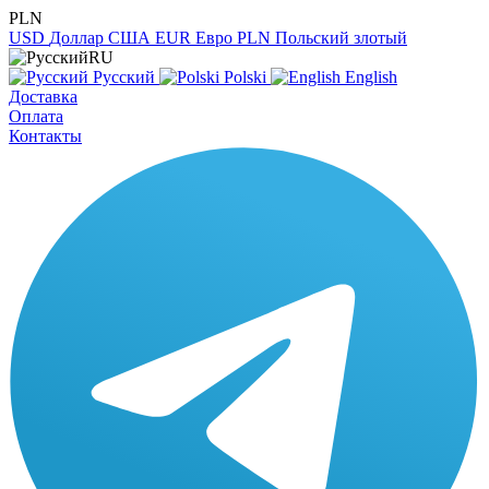
PLN
USD
Доллар США
EUR
Евро
PLN
Польский злотый
RU
Русский
Polski
English
Доставка
Оплата
Контакты