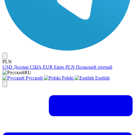
PLN
USD
Доллар США
EUR
Евро
PLN
Польский злотый
RU
Русский
Polski
English