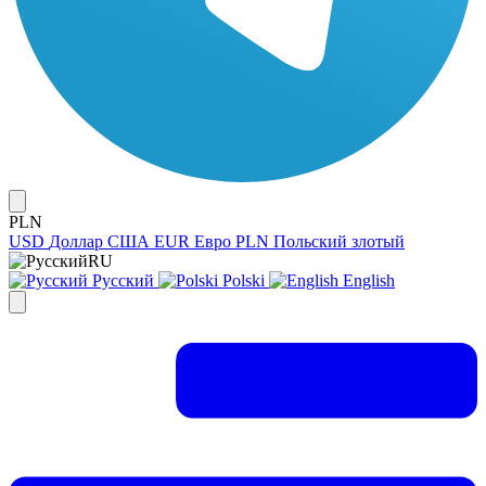
PLN
USD
Доллар США
EUR
Евро
PLN
Польский злотый
RU
Русский
Polski
English