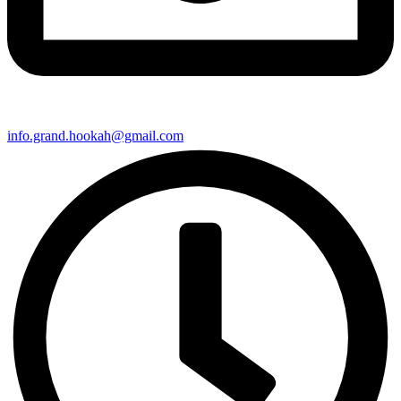
info.grand.hookah@gmail.com