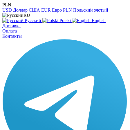
PLN
USD
Доллар США
EUR
Евро
PLN
Польский злотый
RU
Русский
Polski
English
Доставка
Оплата
Контакты