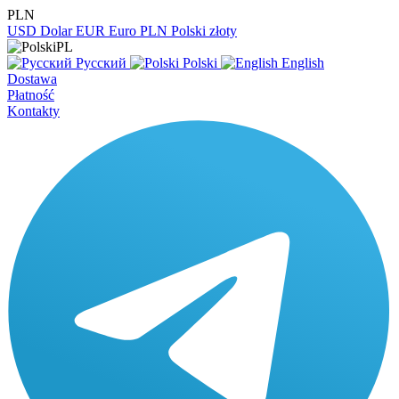
PLN
USD
Dolar
EUR
Euro
PLN
Polski złoty
PL
Русский
Polski
English
Dostawa
Płatność
Kontakty