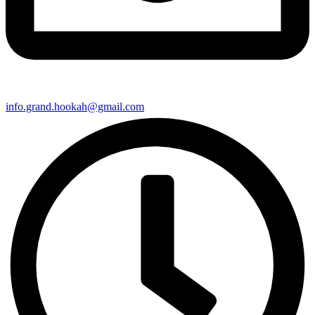
info.grand.hookah@gmail.com