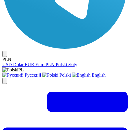
PLN
USD
Dolar
EUR
Euro
PLN
Polski złoty
PL
Русский
Polski
English