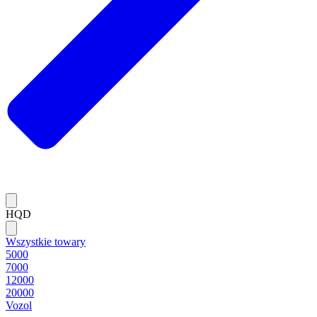
HQD
Wszystkie towary
5000
7000
12000
20000
Vozol