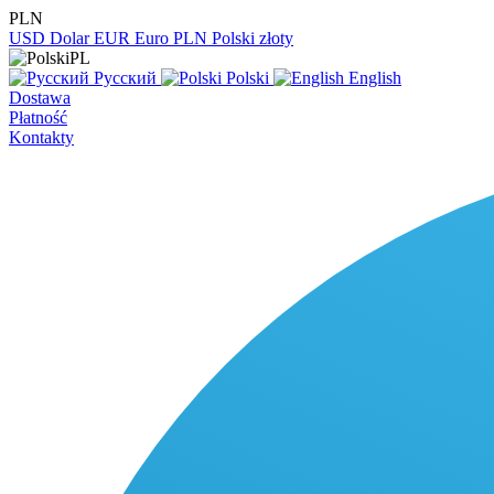
PLN
USD
Dolar
EUR
Euro
PLN
Polski złoty
PL
Русский
Polski
English
Dostawa
Płatność
Kontakty