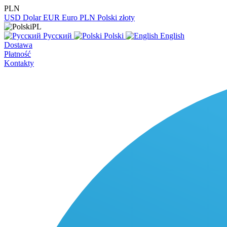
PLN
USD
Dolar
EUR
Euro
PLN
Polski złoty
PL
Русский
Polski
English
Dostawa
Płatność
Kontakty