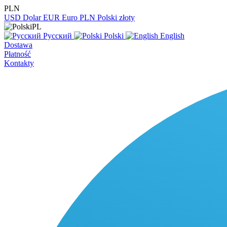
PLN
USD
Dolar
EUR
Euro
PLN
Polski złoty
PL
Русский
Polski
English
Dostawa
Płatność
Kontakty